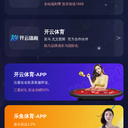
刚性链升降台
了解详情
多功能升降台
了解详情
刚性防火幕驱动阻尼
了解详情
产品介绍