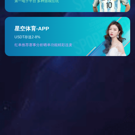
电气驱动柜：航空箱体：内装伺服驱动器、继电器、风扇、电
源、航插、制动电阻
电机：伺服电机，2.9kW×2，制动器+绝对直编码器+3m编码器线
电线：25米
电缆：25米
凸轮限位开关：ELS18-4(含连接板)
搬运脚轮和支撑脚：4个
性能优势
高刚性：链条在伸缩过程中保持直线运动，无弯曲变形，能够适
应长时间、频繁的使用，承载能力强,运行平稳
多点停位：重复定位精度毫米级别
低维护：机电结构，维护简便，无漏油风险
紧凑设计：适合狭小空间安装
低噪音：适用于多种环境
使用寿命长：上百万次升降循环
产品特点
四面剪刀撑