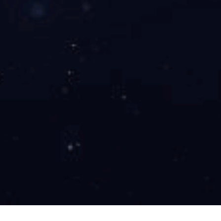
乐鱼·体育·乐鱼官方网站-乐鱼(中国) 刚性链技术：特种装备的“精准升
降”核心支撑
了解详情
流动演出设备