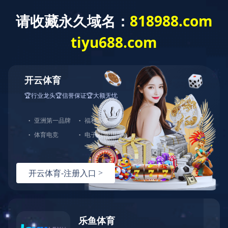
乐鱼·体育·乐鱼官方网站
Language
新闻动态
产品咨询
乐鱼·体育·乐鱼官方网站-乐鱼(中国)
产品中心
关于乐鱼·体育·乐鱼官方网站-乐鱼(中
国)
解决方案
服务支持
成就自我
突破无限
关于乐鱼·体育·乐鱼官方网站-乐鱼(中国)
等你加入
联系我们