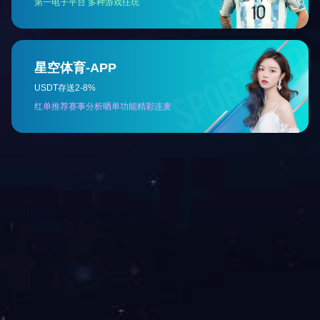
联系我们
如果对我们的校招有任何意见和建议，您可以通过一
下方式联系到我们
产品筛选
邮箱：
3077408181@qq.com
电话：赵女士
15373929508
（同微信）
联系乐鱼·体育·乐鱼官方网站-乐鱼(中国) 技术团
队
获取定制化解决方案
18032816787
EVO-TEC
support@syh-print.com
订阅我们的最新动态