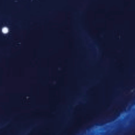
100AD升降台