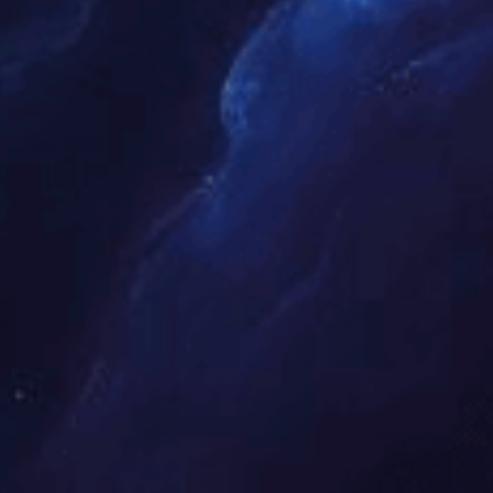
让我们来协助您！
不知道如何选择哪种适合自己？
广州（国际）演艺设备、智能声光产品技术展览会（简称“GET
已有
人提交