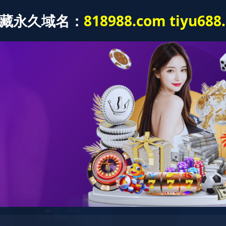
20
智能
“GE
2026-04