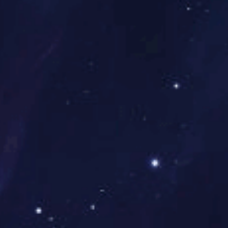
自导向升降台
咬合链升降台