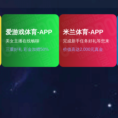
升降台、刚性链旋转台、
人等多项创新产品。
河北乐鱼·体育·乐鱼官方
设备产业基地，共同见
与创新成果，期待与您
留言咨询
热门产品