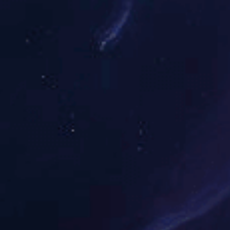
举升链 30s-40R