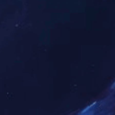
推拉链升降台