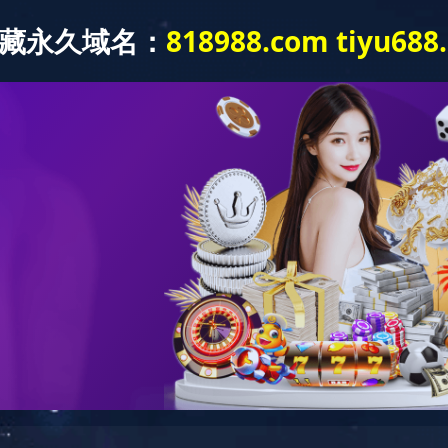
产品中心
解决方案
服务支持
关于乐
O-T