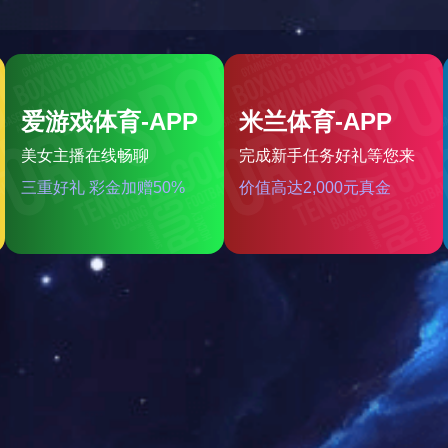
1
即刻咨询，开启智能驱动之旅
您是否在寻找一种更高效、更经济的线性驱动方式？您是否想了解刚性链
提升？别再犹豫！现在就联系乐鱼·体育·乐鱼官方网站-乐鱼(中国) 的