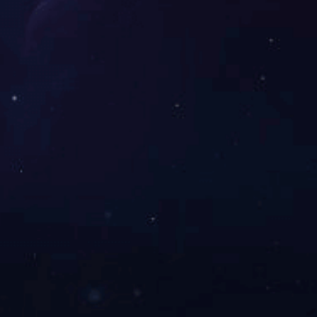
解决方
服务支
关于乐鱼·体育·乐鱼官方网站
案
持
鱼(中国)
工业
选型指
乐鱼·体育·乐鱼官方网站-乐鱼(中国)
O-T
导
介
舞台
技术文
发展历程
档
新能源换
常见问
企业荣誉
电站
题
仓储物流
视频资
乐鱼·体育·乐鱼官方网站
料
特种机械
售后服
人才发展
务