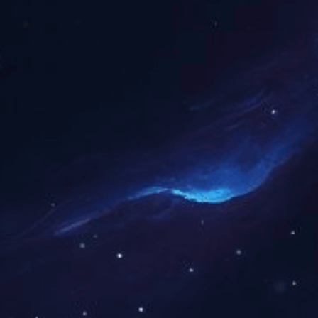
免费方案咨询
无论您处于项目的哪个阶段，我们都乐于为您提
供初步的技术交流和方案建议。