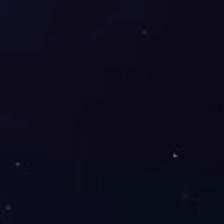
推拉链 60T-125T