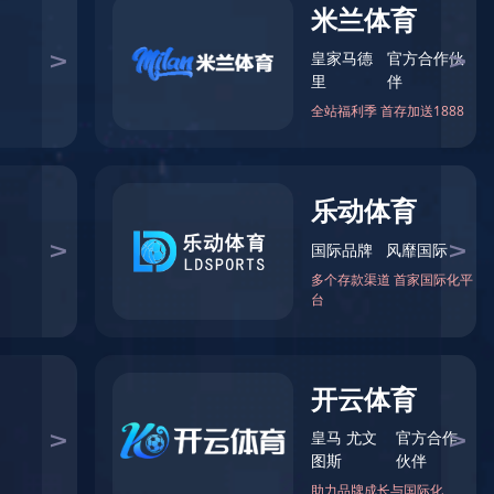
后勤保障：快速响应
场景需求：户外环境中，需快速搭建仓库，要求升降设
备无地坑安装、紧凑结构；