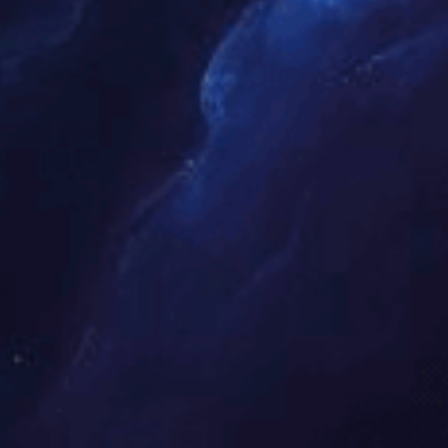
相关产品
举升链 30s-40R
举升链 60R-150R
推拉链 15T-50T
推拉链 60T-125T
探索推荐