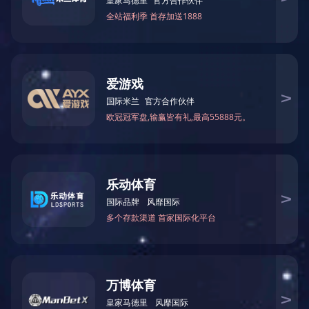
support@syh-print.com
邮箱：
举升链
所属分类：
产品介绍
相关解决方案
相关视频
产品留言
同类产品推荐
举升链 60R-150R
了解详情