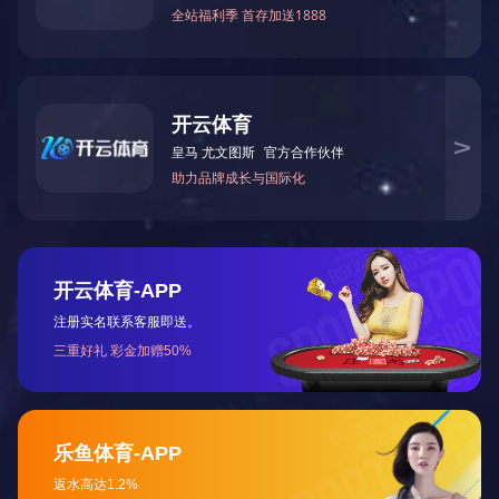
推拉链 15T-50T
了解详情
推拉链 60T-125T
了解详情
咬合链 08AD-60AD
了解详情
咬合链 60AD-150AD