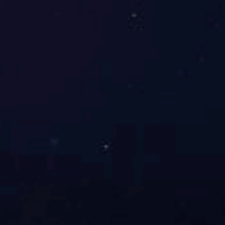
相关解决方案
飞行器停机坪