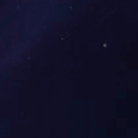
结构紧凑
可定制
标准系列齐全
应用场景
工业领域
动态建筑
工程机械