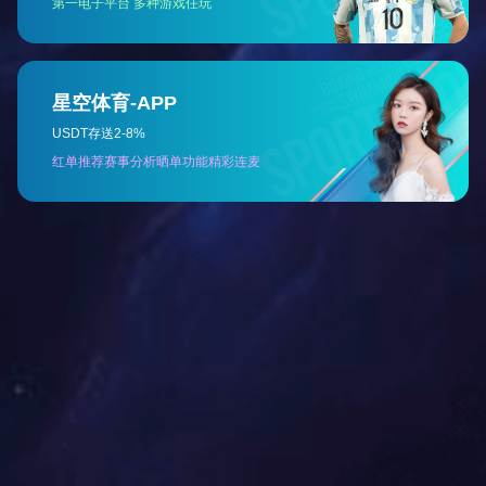
使用寿命：10-100万次（根据需求定制）
噪音控制：运行噪音45~65dB
性能优势
高动态响应：适用于需频繁变速场景。
空间适应性：轻松集成到狭窄设备腔体。
低维护成本：日常维护仅需链条润滑，后期工作量小。
能效比突出：无需复杂管路或液压油，符合洁净车间标准。
静音传动：运行噪音控制在65dB以下，满足安静环境需求。
产品特点
安全可靠
重复定位精度毫米级
别
上百万次循环使用、
环保